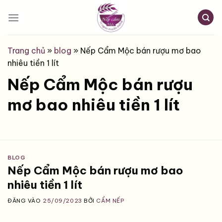
Bỏ
qua
nội
dung
Trang chủ
»
blog
»
Nếp Cẩm Mộc bán rượu mơ bao
nhiêu tiền 1 lít
Nếp Cẩm Mộc bán rượu
mơ bao nhiêu tiền 1 lít
BLOG
Nếp Cẩm Mộc bán rượu mơ bao
nhiêu tiền 1 lít
ĐĂNG VÀO
25/09/2023
BỞI
CẨM NẾP