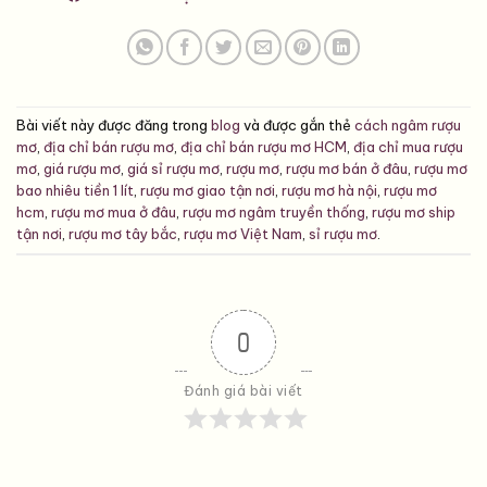
Bài viết này được đăng trong
blog
và được gắn thẻ
cách ngâm rượu
mơ
,
địa chỉ bán rượu mơ
,
địa chỉ bán rượu mơ HCM
,
địa chỉ mua rượu
mơ
,
giá rượu mơ
,
giá sỉ rượu mơ
,
rượu mơ
,
rượu mơ bán ở đâu
,
rượu mơ
bao nhiêu tiền 1 lít
,
rượu mơ giao tận nơi
,
rượu mơ hà nội
,
rượu mơ
hcm
,
rượu mơ mua ở đâu
,
rượu mơ ngâm truyền thống
,
rượu mơ ship
tận nơi
,
rượu mơ tây bắc
,
rượu mơ Việt Nam
,
sỉ rượu mơ
.
0
Đánh giá bài viết